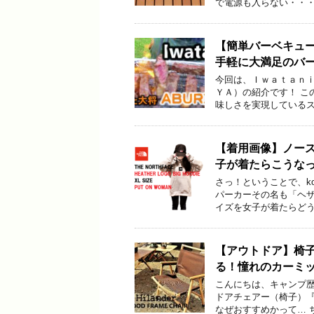
で電源も入らない・・・
【簡単バーベキュ
手軽に大満足のバ
今回は、Ｉｗａｔａｎ
ＹＡ）の紹介です！ こ
味しさを実現しているス
【着用画像】ノー
子が着たらこうな
さっ！ということで、ko
パーカーその名も「ヘ
イズを女子が着たらどう
【アウトドア】椅
る！憧れのカーミ
こんにちは、キャンプ歴７
ドアチェアー（椅子）『
なぜおすすめかって… 