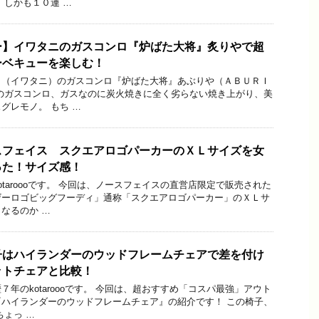
 しかも１０連 …
ー】イワタニのガスコンロ『炉ばた大将』炙りやで超
ーベキューを楽しむ！
ｉ（イワタニ）のガスコンロ『炉ばた大将』あぶりや（ＡＢＵＲＩ
のガスコンロ、ガスなのに炭火焼きに全く劣らない焼き上がり、美
グレモノ。 もち …
スフェイス スクエアロゴパーカーのＸＬサイズを女
った！サイズ感！
taroooです。 今回は、ノースフェイスの直営店限定で販売された
ザーロゴビッグフーディ」通称「スクエアロゴパーカー」のＸＬサ
なるのか …
子はハイランダーのウッドフレームチェアで差を付け
ットチェアと比較！
年のkotaroooです。 今回は、超おすすめ「コスパ最強」アウト
ハイランダーのウッドフレームチェア』の紹介です！ この椅子、
ちょっ …