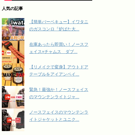
人気の記事
【簡単バーベキュー】イワタニ
のガスコンロ『炉ばた大...
在庫あったら即買い！ノースフ
ェイス×チャムス ダブ...
【リメイクで変身】アウトドア
テーブルをアイアンペイ...
緊急！最強か！ノースフェイス
のマウンテンライトジャ...
ノースフェイスのマウンテンラ
イトジャケットとユニク...