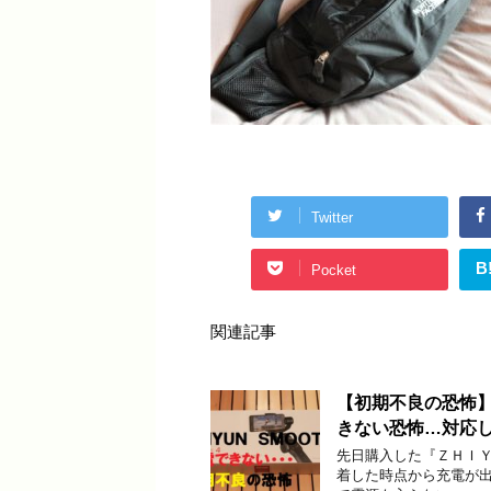
Twitter
B
Pocket
関連記事
【初期不良の恐怖】
きない恐怖…対応
先日購入した『ＺＨＩＹ
着した時点から充電が出