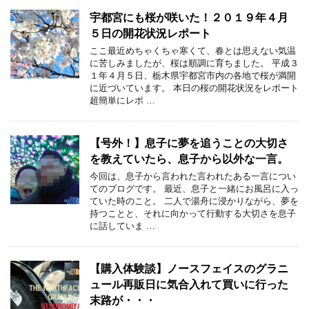
宇都宮にも桜が咲いた！２０１９年４月
５日の開花状況レポート
ここ最近めちゃくちゃ寒くて、春とは思えない気温
に苦しみましたが、桜は順調に育ちました。 平成３
１年４月５日、栃木県宇都宮市内の各地で桜が満開
に近づいています。 本日の桜の開花状況をレポート
超簡単にレポ …
【号外！】息子に夢を追うことの大切さ
を教えていたら、息子から以外な一言。
今回は、息子から言われた言われたある一言につい
てのブログです。 最近、息子と一緒にお風呂に入っ
ていた時のこと。 二人で湯舟に浸かりながら、夢を
持つことと、それに向かって行動する大切さを息子
に話していま …
【購入体験談】ノースフェイスのグラニ
ュール再販日に気合入れて買いに行った
末路が・・・