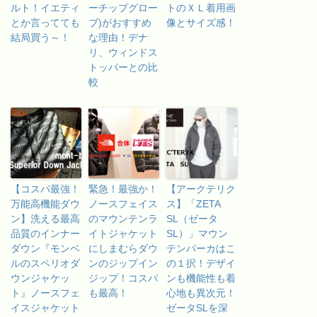
ルト！イエティ
ーチップグロー
トのＸＬ着用画
とか言ってても
ブ)がおすすめ
像とサイズ感！
結局買う～！
な理由！デナ
リ、ウィンドス
トッパーとの比
較
【コスパ最強！
緊急！最強か！
【アークテリク
万能高機能ダウ
ノースフェイス
ス】「ZETA
ン】洗える最高
のマウンテンラ
SL（ゼータ
品質のインナー
イトジャケット
SL）」マウン
ダウン『モンベ
にしまむらダウ
テンパーカはこ
ルのスペリオダ
ンのジップイン
の１択！デザイ
ウンジャケッ
ジップ！コスパ
ンも機能性も着
ト』ノースフェ
も最高！
心地も異次元！
イスジャケット
ゼータSLを深