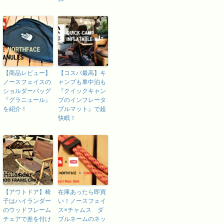
【商品レビュー】
【コスパ最高】キ
ノースフェイスの
ャンプも車中泊も
ショルダーバッグ
『クイックキャン
『グラニュール』
プのインフレータ
を紹介！
ブルマット』で超
快眠！
【アウトドア】椅
在庫あったら即買
子はハイランダー
い！ノースフェイ
のウッドフレーム
ス×チャムス ダ
チェアで差を付け
ブルネームのネッ