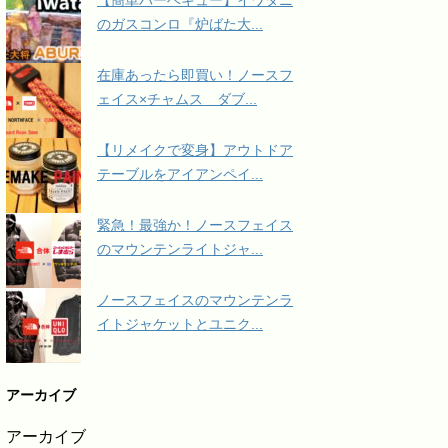
のガスコンロ『炉ばた大...
在庫あったら即買い！ノースフ
ェイス×チャムス ダブ...
【リメイクで変身】アウトドア
テーブルをアイアンペイ...
緊急！最強か！ノースフェイス
のマウンテンライトジャ...
ノースフェイスのマウンテンラ
イトジャケットとユニク...
アーカイブ
アーカイブ