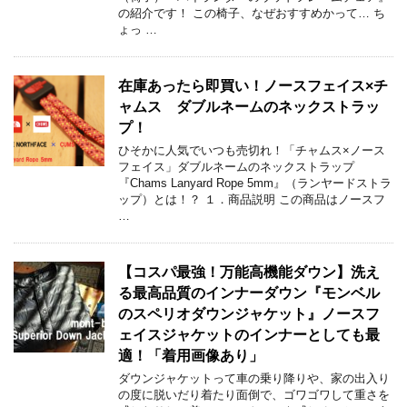
の紹介です！ この椅子、なぜおすすめかって… ち
ょっ …
在庫あったら即買い！ノースフェイス×チ
ャムス ダブルネームのネックストラッ
プ！
ひそかに人気でいつも売切れ！「チャムス×ノース
フェイス」ダブルネームのネックストラップ
『Chams Lanyard Rope 5mm』（ランヤードストラ
ップ）とは！？ １．商品説明 この商品はノースフ
…
【コスパ最強！万能高機能ダウン】洗え
る最高品質のインナーダウン『モンベル
のスペリオダウンジャケット』ノースフ
ェイスジャケットのインナーとしても最
適！「着用画像あり」
ダウンジャケットって車の乗り降りや、家の出入り
の度に脱いだり着たり面倒で、ゴワゴワして重さを