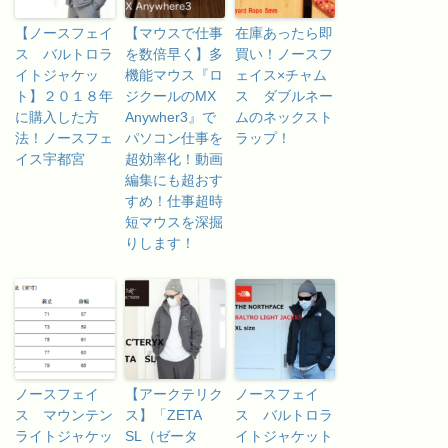
【ノースフェイ
【マウスで仕事
在庫あったら即
ス バルトロラ
を数倍早く】多
買い！ノースフ
イトジャケッ
機能マウス『ロ
ェイス×チャム
ト】２０１８年
ジクールのMX
ス ダブルネー
に購入した方
Anywher3』で
ムのネックスト
法！ノースフェ
パソコン仕事を
ラップ！
イス宇都宮
超効率化！動画
編集にも超おす
すめ！仕事超時
短マウスを深掘
りします！
ノースフェイ
【アークテリク
ノースフェイ
ス マウンテン
ス】「ZETA
ス バルトロラ
ライトジャケッ
SL（ゼータ
イトジャケット