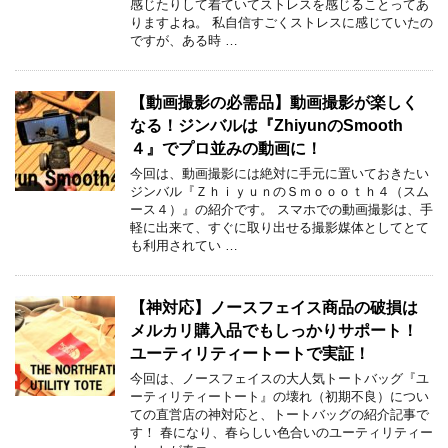
感じたりして着ていてストレスを感じることってあ
りますよね。 私自信すごくストレスに感じていたの
ですが、ある時 …
【動画撮影の必需品】動画撮影が楽しく
なる！ジンバルは『ZhiyunのSmooth
４』でプロ並みの動画に！
今回は、動画撮影には絶対に手元に置いておきたい
ジンバル『ＺｈｉｙｕｎのＳｍｏｏｏｔｈ４（スム
ース４）』の紹介です。 スマホでの動画撮影は、手
軽に出来て、すぐに取り出せる撮影媒体としてとて
も利用されてい …
【神対応】ノースフェイス商品の破損は
メルカリ購入品でもしっかりサポート！
ユーティリティートートで実証！
今回は、ノースフェイスの大人気トートバッグ『ユ
ーティリティートート』の壊れ（初期不良）につい
ての直営店の神対応と、トートバッグの紹介記事で
す！ 春になり、春らしい色合いのユーティリティー