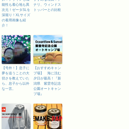
能性も着心地も異
ナリ、ウィンドス
次元！ゼータSLを
トッパーとの比較
深堀り！XLサイズ
の着用画像も紹
介！
【号外！】息子に
【おすすめキャン
夢を追うことの大
プ場】 海に沈む
切さを教えていた
夕日が最高！『新
ら、息子から以外
潟県 紫雲寺記念
な一言。
公園オートキャン
プ場』