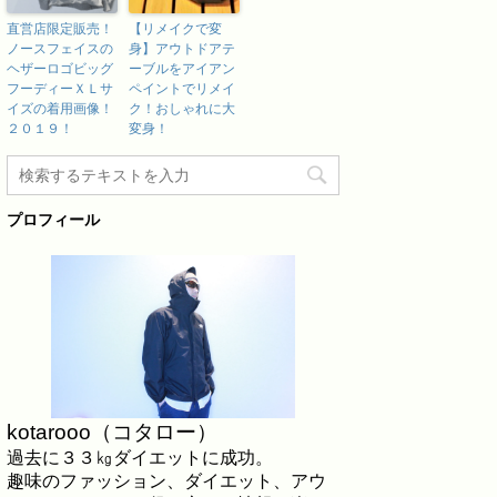
直営店限定販売！
【リメイクで変
ノースフェイスの
身】アウトドアテ
ヘザーロゴビッグ
ーブルをアイアン
フーディーＸＬサ
ペイントでリメイ
イズの着用画像！
ク！おしゃれに大
２０１９！
変身！
プロフィール
kotarooo（コタロー）
過去に３３㎏ダイエットに成功。
趣味のファッション、ダイエット、アウ