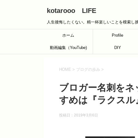
kotarooo LIFE
人生後悔したくない。精一杯楽しいことを模索し
ホーム
Profile
動画編集（YouTube)
DIY
HOME
>
ブログの歩み
>
ブロガー名刺をネ
すめは『ラクスル
投稿日：
2019年3月6日