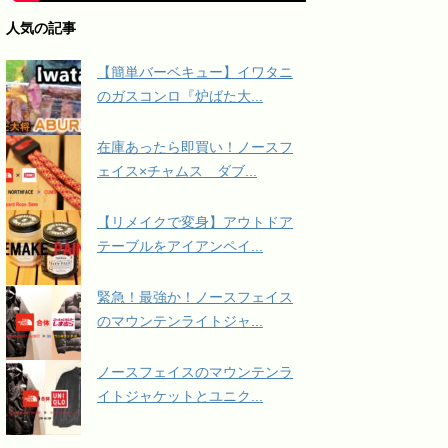
人気の記事
【簡単バーベキュー】イワタニ
のガスコンロ『炉ばた大...
在庫あったら即買い！ノースフ
ェイス×チャムス ダブ...
【リメイクで変身】アウトドア
テーブルをアイアンペイ...
緊急！最強か！ノースフェイス
のマウンテンライトジャ...
ノースフェイスのマウンテンラ
イトジャケットとユニク...