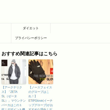
ダイエット
プライバシーポリシー
おすすめ関連記事はこちら
【アークテリク
【ノースフェイス
ス】「ZETA
のグローブはこ
SL（ゼータ
れ！】
SL）」マウンテン
ETIPGlove(イーチ
パーカはこの１
ップグローブ)がお
択！デザインも機
すすめな理由！デ