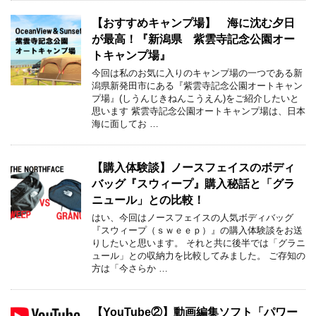
【おすすめキャンプ場】 海に沈む夕日
が最高！『新潟県 紫雲寺記念公園オー
トキャンプ場』
今回は私のお気に入りのキャンプ場の一つである新
潟県新発田市にある『紫雲寺記念公園オートキャン
プ場』(しうんじきねんこうえん)をご紹介したいと
思います 紫雲寺記念公園オートキャンプ場は、日本
海に面してお …
【購入体験談】ノースフェイスのボディ
バッグ『スウィープ』購入秘話と「グラ
ニュール」との比較！
はい、今回はノースフェイスの人気ボディバッグ
『スウィープ（ｓｗｅｅｐ）』の購入体験談をお送
りしたいと思います。 それと共に後半では「グラニ
ュール」との収納力を比較してみました。 ご存知の
方は「今さらか …
【YouTube②】動画編集ソフト「パワー