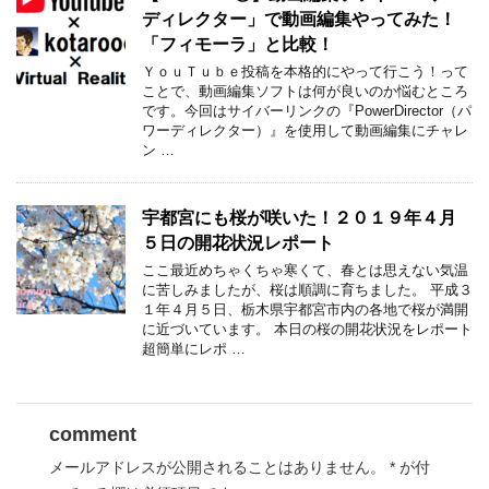
ディレクター」で動画編集やってみた！
「フィモーラ」と比較！
ＹｏｕＴｕｂｅ投稿を本格的にやって行こう！って
ことで、動画編集ソフトは何が良いのか悩むところ
です。今回はサイバーリンクの『PowerDirector（パ
ワーディレクター）』を使用して動画編集にチャレ
ン …
宇都宮にも桜が咲いた！２０１９年４月
５日の開花状況レポート
ここ最近めちゃくちゃ寒くて、春とは思えない気温
に苦しみましたが、桜は順調に育ちました。 平成３
１年４月５日、栃木県宇都宮市内の各地で桜が満開
に近づいています。 本日の桜の開花状況をレポート
超簡単にレポ …
comment
メールアドレスが公開されることはありません。
*
が付