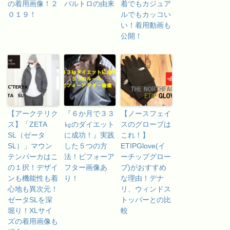
の着用画像！２
バルトロの由来
着でもカジュア
０１９！
ルでもカッコい
い！着用動画も
公開！
【アークテリク
『６か月で３３
【ノースフェイ
ス】「ZETA
㎏のダイエット
スのグローブは
SL（ゼータ
に成功！』実践
これ！】
SL）」マウン
した５つの方
ETIPGlove(イ
テンパーカはこ
法！ビフォーア
ーチップグロー
の１択！デザイ
フター画像あ
ブ)がおすすめ
ンも機能性も着
り！
な理由！デナ
心地も異次元！
リ、ウィンドス
ゼータSLを深
トッパーとの比
堀り！XLサイ
較
ズの着用画像も