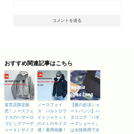
おすすめ関連記事はこちら
直営店限定販
ノースフェイ
【夏の必須ショ
売！ノースフェ
ス バルトロラ
ートパンツ】パ
イスのヘザーロ
イトジャケット
タゴニア『バギ
ゴビッグフーデ
のＸＬのサイズ
ーズショート』
ィーＸＬサイズ
感！着用画像！
は水陸両用で水