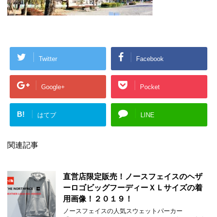
Twitter
Facebook
Google+
Pocket
B!
はてブ
LINE
関連記事
直営店限定販売！ノースフェイスのヘザ
ーロゴビッグフーディーＸＬサイズの着
用画像！２０１９！
ノースフェイスの人気スウェットパーカー