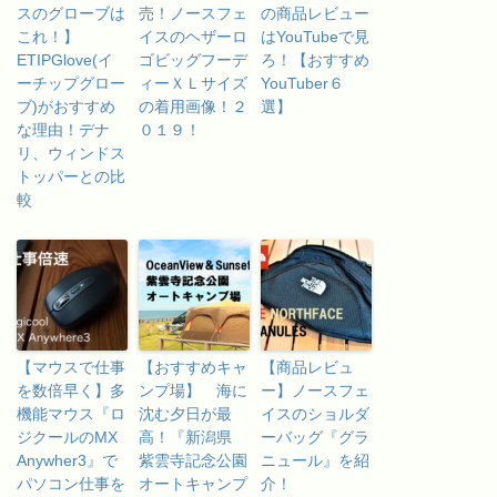
スのグローブは
売！ノースフェ
の商品レビュー
これ！】
イスのヘザーロ
はYouTubeで見
ETIPGlove(イ
ゴビッグフーデ
ろ！【おすすめ
ーチップグロー
ィーＸＬサイズ
YouTuber６
ブ)がおすすめ
の着用画像！２
選】
な理由！デナ
０１９！
リ、ウィンドス
トッパーとの比
較
【マウスで仕事
【おすすめキャ
【商品レビュ
を数倍早く】多
ンプ場】 海に
ー】ノースフェ
機能マウス『ロ
沈む夕日が最
イスのショルダ
ジクールのMX
高！『新潟県
ーバッグ『グラ
Anywher3』で
紫雲寺記念公園
ニュール』を紹
パソコン仕事を
オートキャンプ
介！