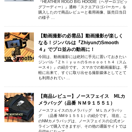
『HEATHER ROGO BIG HOODIE（ヘザーロゴビッ
グフーディー）』通称「スクエアロゴパーカー」を
購入したので商品レビューと着用画像、販売日当日
の様子 …
【動画撮影の必需品】動画撮影が楽しく
なる！ジンバルは『ZhiyunのSmooth
４』でプロ並みの動画に！
今回は、動画撮影には絶対に手元に置いておきたい
ジンバル『ＺｈｉｙｕｎのＳｍｏｏｏｔｈ４（スム
ース４）』の紹介です。 スマホでの動画撮影は、手
軽に出来て、すぐに取り出せる撮影媒体としてとて
も利用されてい …
【商品レビュー】ノースフェイス ⅯⅬカ
メラバッグ（品番 ＮＭ９１５５１）
ノースフェイスのカメラバッグ ＭＬカメラバッ
グ （品番 NM９１５５１）の紹介です。 現在、こ
のNMカメラバッグは、ノースフェイスの公式オン
ラインで購入できますが、その他の通販サイトでは
品切れになって …