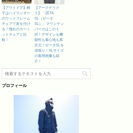
【アウトドア】椅
【アークテリク
子はハイランダー
ス】「ZETA
のウッドフレーム
SL（ゼータ
チェアで差を付け
SL）」マウンテン
る！憧れのカーミ
パーカはこの１
ットチェアと比
択！デザインも機
較！
能性も着心地も異
次元！ゼータSLを
深堀り！XLサイズ
の着用画像も紹
介！
プロフィール