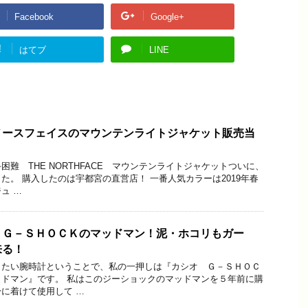
Facebook
Google+
!
はてブ
LINE
ノースフェイスのマウンテンライトジャケット販売当
難 THE NORTHFACE マウンテンライトジャケットついに、
た。 購入したのは宇都宮の直営店！ 一番人気カラーは2019年春
ュ …
】Ｇ－ＳＨＯＣＫのマッドマン！泥・ホコリもガー
来る！
したい腕時計ということで、私の一押しは『カシオ Ｇ－ＳＨＯＣ
ドマン』です。 私はこのジーショックのマッドマンを５年前に購
に着けて使用して …