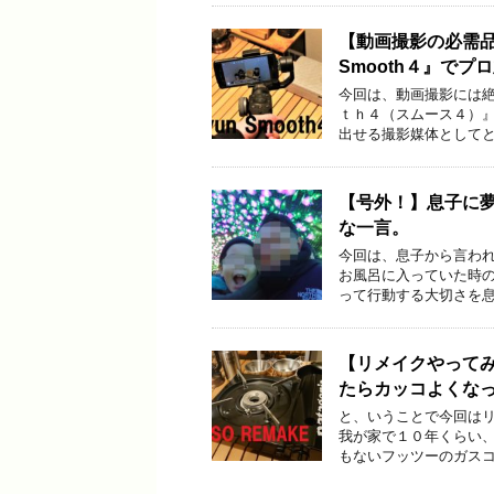
【動画撮影の必需品
Smooth４』でプ
今回は、動画撮影には
ｔｈ４（スムース４）』
出せる撮影媒体としてと
【号外！】息子に
な一言。
今回は、息子から言われ
お風呂に入っていた時の
って行動する大切さを息
【リメイクやって
たらカッコよくな
と、いうことで今回はリ
我が家で１０年くらい
もないフッツーのガスコ