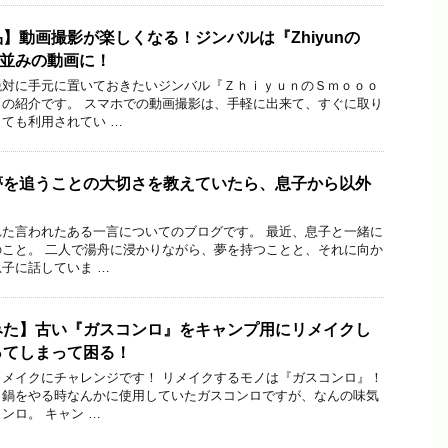
】動画撮影が楽しくなる！ジンバルは『Zhiyunの
ロ並みの動画に！
絶対に手元に置いておきたいジンバル『ＺｈｉｙｕｎのＳｍｏｏｏ
の紹介です。 スマホでの動画撮影は、手軽に出来て、すぐに取り
ても利用されてい …
夢を追うことの大切さを教えていたら、息子から以外
た言われたある一言についてのブログです。 最近、息子と一緒に
こと。 二人で湯舟に浸かりながら、夢を持つことと、それに向か
子に話していま …
みた】古い『ガスコンロ』をキャンプ用にリメイクし
ってしまって困る！
メイクにチャレンジです！ リメイクするモノは『ガスコンロ』！
、鍋をやる時なんかに使用していたガスコンロですが、なんの味気
ンロ。 キャン …