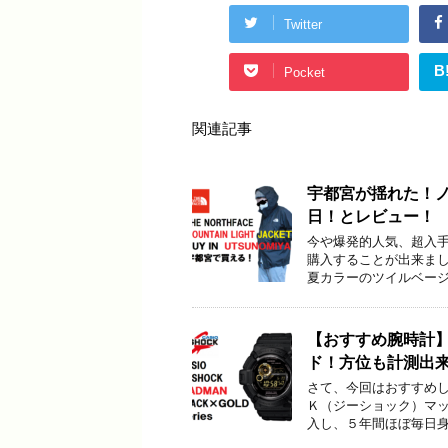
Twitter
B
Pocket
関連記事
宇都宮が揺れた！
日！とレビュー！
今や爆発的人気、超入手困
購入することが出来まし
夏カラーのツイルベージ
【おすすめ腕時計
ド！方位も計測出
さて、今回はおすすめ
Ｋ（ジーショック）マッ
入し、５年間ほぼ毎日身