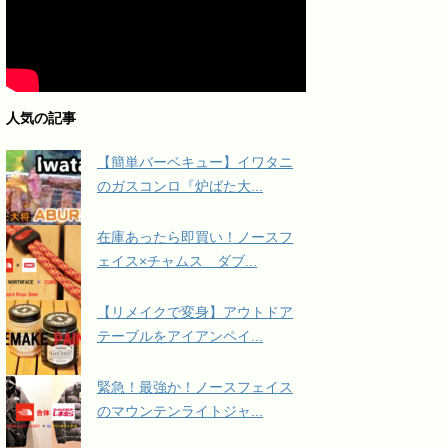
人気の記事
【簡単バーベキュー】イワタニ
のガスコンロ『炉ばた大...
在庫あったら即買い！ノースフ
ェイス×チャムス ダブ...
【リメイクで変身】アウトドア
テーブルをアイアンペイ...
緊急！最強か！ノースフェイス
のマウンテンライトジャ...