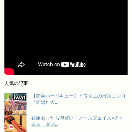
人気の記事
【簡単バーベキュー】イワタニのガスコンロ
『炉ばた大...
在庫あったら即買い！ノースフェイス×チャ
ムス ダブ...