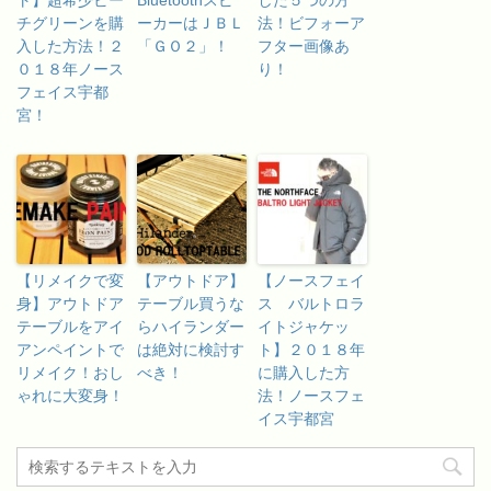
ト】超希少ビー
Bluetoothスピ
した５つの方
チグリーンを購
ーカーはＪＢＬ
法！ビフォーア
入した方法！２
「ＧＯ２」！
フター画像あ
０１８年ノース
り！
フェイス宇都
宮！
【リメイクで変
【アウトドア】
【ノースフェイ
身】アウトドア
テーブル買うな
ス バルトロラ
テーブルをアイ
らハイランダー
イトジャケッ
アンペイントで
は絶対に検討す
ト】２０１８年
リメイク！おし
べき！
に購入した方
ゃれに大変身！
法！ノースフェ
イス宇都宮