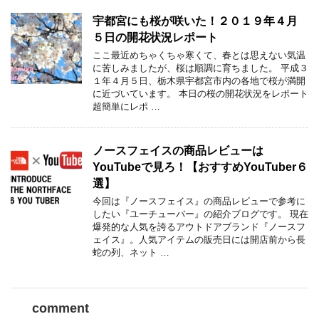
宇都宮にも桜が咲いた！２０１９年４月
５日の開花状況レポート
ここ最近めちゃくちゃ寒くて、春とは思えない気温
に苦しみましたが、桜は順調に育ちました。 平成３
１年４月５日、栃木県宇都宮市内の各地で桜が満開
に近づいています。 本日の桜の開花状況をレポート
超簡単にレポ …
ノースフェイスの商品レビューは
YouTubeで見ろ！【おすすめYouTuber６
選】
今回は『ノースフェイス』の商品レビューで参考に
したい『ユーチューバー』の紹介ブログです。 現在
爆発的な人気を誇るアウトドアブランド『ノースフ
ェイス』。人気アイテムの販売日には開店前から長
蛇の列、ネット …
comment