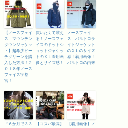
【ノースフェイ
買いたくて震え
ノースフェイ
ス マウンテン
る！ノースフェ
ス バルトロラ
ダウンジャケッ
イスのドットシ
イトジャケット
ト】超希少ビー
ョットジャケッ
のＸＬのサイズ
チグリーンを購
トのＸＬ着用画
感！着用画像！
入した方法！２
像とサイズ感！
バルトロの由来
０１８年ノース
フェイス宇都
宮！
『６か月で３３
【コスパ最高】
【着用画像】ノ