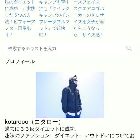
㎏のダイエット
キャンプも車中
ースフェイス
に成功！』実践
泊も『クイック
スクエアロゴパ
した５つの方
キャンプのイン
ーカーのＸＬサ
法！ビフォーア
フレータブルマ
イズを女子が着
フター画像あ
ット』で超快
たらこうなっ
り！
眠！
た！サイズ感！
プロフィール
kotarooo（コタロー）
過去に３３㎏ダイエットに成功。
趣味のファッション、ダイエット、アウトドアについてお