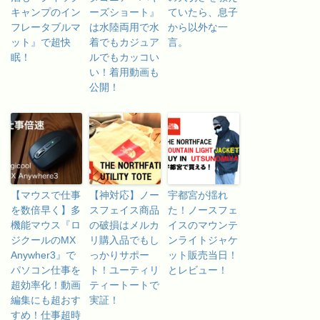
キャンプのイン
ーズショート』
ていたら、息子
フレータブルマ
は水陸両用で水
から以外な一
ット』で超快
着でもカジュア
言。
眠！
ルでもカッコい
い！着用動画も
公開！
【マウスで仕事
【神対応】ノー
宇都宮が揺れ
を数倍早く】多
スフェイス商品
た！ノースフェ
機能マウス『ロ
の破損はメルカ
イスのマウンテ
ジクールのMX
リ購入品でもし
ンライトジャケ
Anywher3』で
っかりサポー
ット販売当日！
パソコン仕事を
ト！ユーティリ
とレビュー！
超効率化！動画
ティートートで
編集にも超おす
実証！
すめ！仕事超時