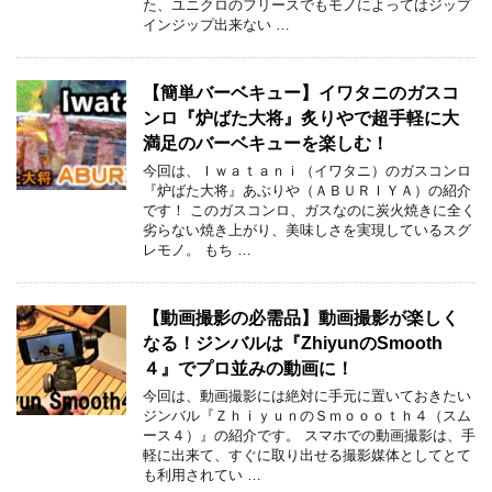
た、ユニクロのフリースでもモノによってはジップ
インジップ出来ない …
【簡単バーベキュー】イワタニのガスコ
ンロ『炉ばた大将』炙りやで超手軽に大
満足のバーベキューを楽しむ！
今回は、Ｉｗａｔａｎｉ（イワタニ）のガスコンロ
『炉ばた大将』あぶりや（ＡＢＵＲＩＹＡ）の紹介
です！ このガスコンロ、ガスなのに炭火焼きに全く
劣らない焼き上がり、美味しさを実現しているスグ
レモノ。 もち …
【動画撮影の必需品】動画撮影が楽しく
なる！ジンバルは『ZhiyunのSmooth
４』でプロ並みの動画に！
今回は、動画撮影には絶対に手元に置いておきたい
ジンバル『ＺｈｉｙｕｎのＳｍｏｏｏｔｈ４（スム
ース４）』の紹介です。 スマホでの動画撮影は、手
軽に出来て、すぐに取り出せる撮影媒体としてとて
も利用されてい …