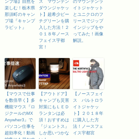
ンプ場】自然を
ス マウンテン
のマウンテンラ
楽しむ！栃木県
ダウンジャケッ
イトジャケット
那須町のキャン
ト】超希少ビー
とユニクロのフ
プ場『キャンプ
チグリーンを購
リースでジップ
ラビット』
入した方法！２
インジップをや
０１８年ノース
ってみた！画像
フェイス宇都
解説。
宮！
【マウスで仕事
【アウトドア】
【ノースフェイ
を数倍早く】多
キャンプも災害
ス バルトロラ
機能マウス『ロ
対策にもＬＥＤ
イトジャケッ
ジクールのMX
ランタンは必
ト】２０１８年
Anywher3』で
須！おすすめは
に購入した方
パソコン仕事を
『ジェントス』
法！ノースフェ
超効率化！動画
しか思いつかな
イス宇都宮