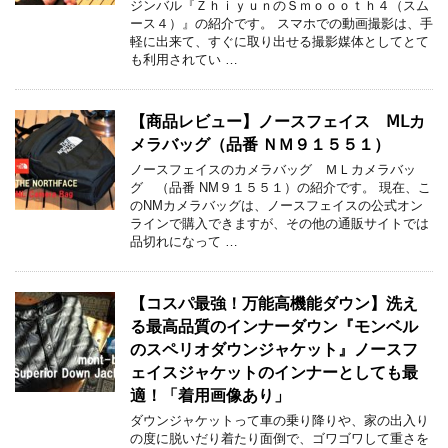
ジンバル『ＺｈｉｙｕｎのＳｍｏｏｏｔｈ４（スム
ース４）』の紹介です。 スマホでの動画撮影は、手
軽に出来て、すぐに取り出せる撮影媒体としてとて
も利用されてい …
【商品レビュー】ノースフェイス ⅯⅬカ
メラバッグ（品番 ＮＭ９１５５１）
ノースフェイスのカメラバッグ ＭＬカメラバッ
グ （品番 NM９１５５１）の紹介です。 現在、こ
のNMカメラバッグは、ノースフェイスの公式オン
ラインで購入できますが、その他の通販サイトでは
品切れになって …
【コスパ最強！万能高機能ダウン】洗え
る最高品質のインナーダウン『モンベル
のスペリオダウンジャケット』ノースフ
ェイスジャケットのインナーとしても最
適！「着用画像あり」
ダウンジャケットって車の乗り降りや、家の出入り
の度に脱いだり着たり面倒で、ゴワゴワして重さを