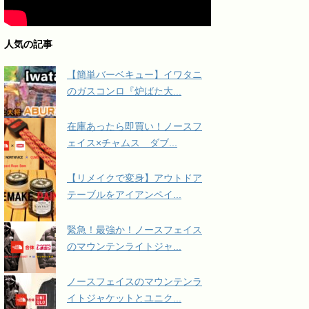
人気の記事
【簡単バーベキュー】イワタニ
のガスコンロ『炉ばた大...
在庫あったら即買い！ノースフ
ェイス×チャムス ダブ...
【リメイクで変身】アウトドア
テーブルをアイアンペイ...
緊急！最強か！ノースフェイス
のマウンテンライトジャ...
ノースフェイスのマウンテンラ
イトジャケットとユニク...