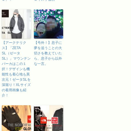
【アークテリク
【号外！】息子に
ス】「ZETA
夢を追うことの大
SL（ゼータ
切さを教えていた
SL）」マウンテン
ら、息子から以外
パーカはこの１
な一言。
択！デザインも機
能性も着心地も異
次元！ゼータSLを
深堀り！XLサイズ
の着用画像も紹
介！