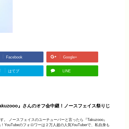
Facebook
Google+
!
はてブ
LINE
akuzooo』さんのオフ会中継！ノースフェイス祭りじ
oです。 ノースフェイスのユーチューバーと言ったら『Takuzooo』
YouTubeのフォロワーは２万人超の人気YouTuberで、私自身も