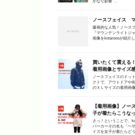
かなり影響 …
ノースフェイス 
爆発的な人気！ノース
『マウンテンライトジャ
画像をkotaroooが紹
買いたくて震える
着用画像とサイズ
ノースフェイスのドッ
クトで、アウトドアや
のＸＬサイズの着用画像
【着用画像】ノー
子が着たらこうな
さっ！ということで、ko
パーカーその名も「ヘ
イズを女子が着たらどう