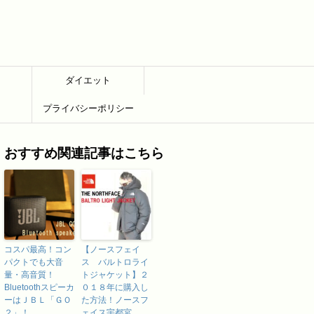
ダイエット
プライバシーポリシー
おすすめ関連記事はこちら
コスパ最高！コン
【ノースフェイ
パクトでも大音
ス バルトロライ
量・高音質！
トジャケット】２
Bluetoothスピーカ
０１８年に購入し
ーはＪＢＬ「ＧＯ
た方法！ノースフ
２」！
ェイス宇都宮