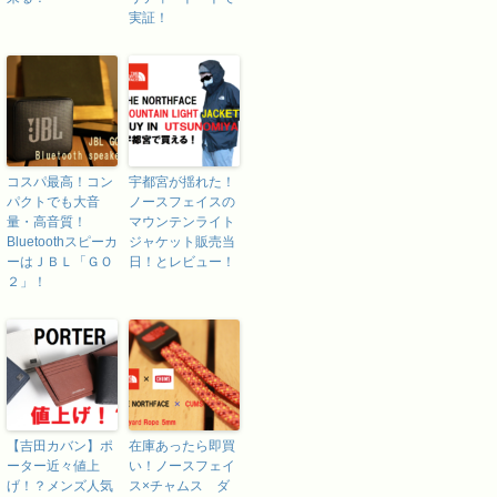
実証！
コスパ最高！コン
宇都宮が揺れた！
パクトでも大音
ノースフェイスの
量・高音質！
マウンテンライト
Bluetoothスピーカ
ジャケット販売当
ーはＪＢＬ「ＧＯ
日！とレビュー！
２」！
【吉田カバン】ポ
在庫あったら即買
ーター近々値上
い！ノースフェイ
げ！？メンズ人気
ス×チャムス ダ