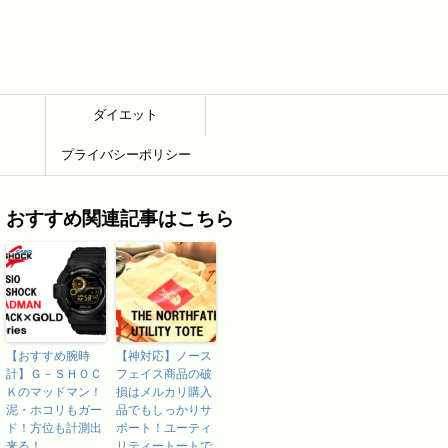
ダイエット
プライバシーポリシー
おすすめ関連記事はこちら
【おすすめ腕時
【神対応】ノース
計】Ｇ－ＳＨＯＣ
フェイス商品の破
Ｋのマッドマン！
損はメルカリ購入
泥・ホコリもガー
品でもしっかりサ
ド！方位も計測出
ポート！ユーティ
来る！
リティートートで