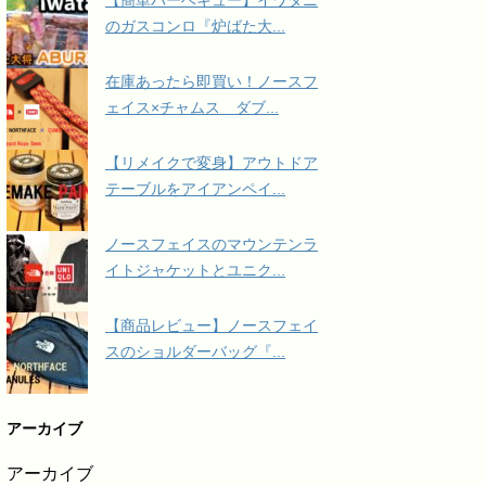
のガスコンロ『炉ばた大...
在庫あったら即買い！ノースフ
ェイス×チャムス ダブ...
【リメイクで変身】アウトドア
テーブルをアイアンペイ...
ノースフェイスのマウンテンラ
イトジャケットとユニク...
【商品レビュー】ノースフェイ
スのショルダーバッグ『...
アーカイブ
アーカイブ