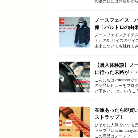
の販売日には開店前から
ノースフェイス 
像！バルトロの由
ノースフェイスアイテ
ト』のXLサイズのサイ
由来についても触れてみ
【購入体験談】ノ
に行った末路が・
こんにちはkotaroo
の商品レビューをブロ
い下さい。 と、いうこ
在庫あったら即買
ストラップ！
ひそかに人気でいつも
ラップ『Chams Lan
この商品はノースフ …