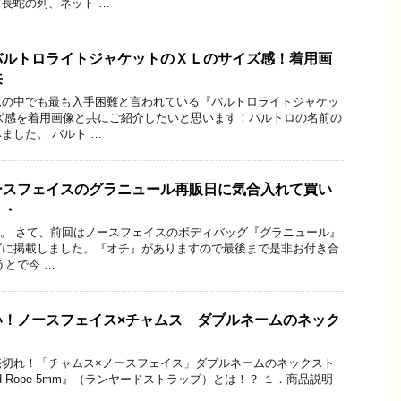
長蛇の列、ネット …
バルトロライトジャケットのＸＬのサイズ感！着用画
来
ムの中でも最も入手困難と言われている『バルトロライトジャケッ
ズ感を着用画像と共にご紹介したいと思います！バルトロの名前の
ました。 バルト …
ースフェイスのグラニュール再販日に気合入れて買い
・・
oです。 さて、前回はノースフェイスのボディバッグ『グラニュール』
グに掲載しました。『オチ』がありますので最後まで是非お付き合
うとで今 …
い！ノースフェイス×チャムス ダブルネームのネック
売切れ！「チャムス×ノースフェイス」ダブルネームのネックスト
yard Rope 5mm』（ランヤードストラップ）とは！？ １．商品説明