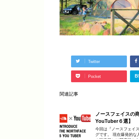
Twitter
B
Pocket
関連記事
ノースフェイスの商
YouTuber６選】
今回は『ノースフェイ
グです。 現在爆発的な