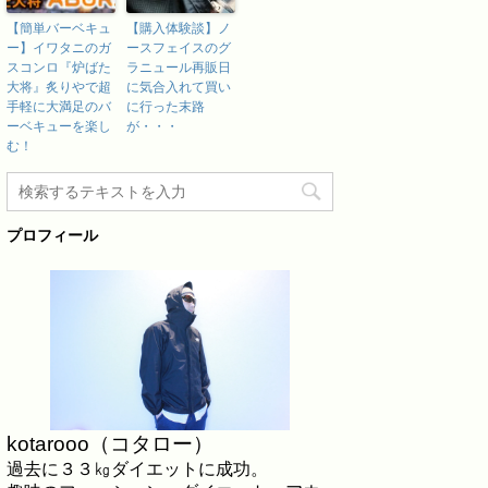
【簡単バーベキュ
【購入体験談】ノ
ー】イワタニのガ
ースフェイスのグ
スコンロ『炉ばた
ラニュール再販日
大将』炙りやで超
に気合入れて買い
手軽に大満足のバ
に行った末路
ーベキューを楽し
が・・・
む！
プロフィール
kotarooo（コタロー）
過去に３３㎏ダイエットに成功。