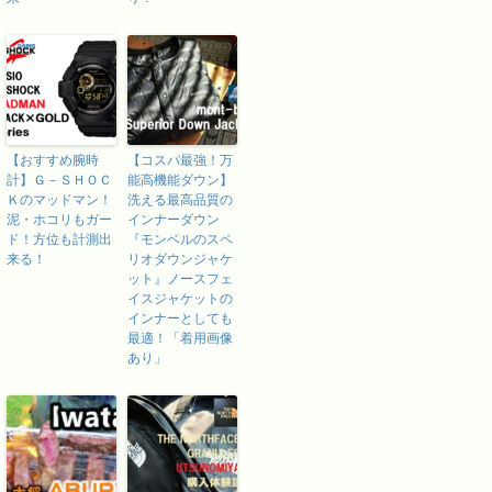
【おすすめ腕時
【コスパ最強！万
計】Ｇ－ＳＨＯＣ
能高機能ダウン】
Ｋのマッドマン！
洗える最高品質の
泥・ホコリもガー
インナーダウン
ド！方位も計測出
『モンベルのスペ
来る！
リオダウンジャケ
ット』ノースフェ
イスジャケットの
インナーとしても
最適！「着用画像
あり」