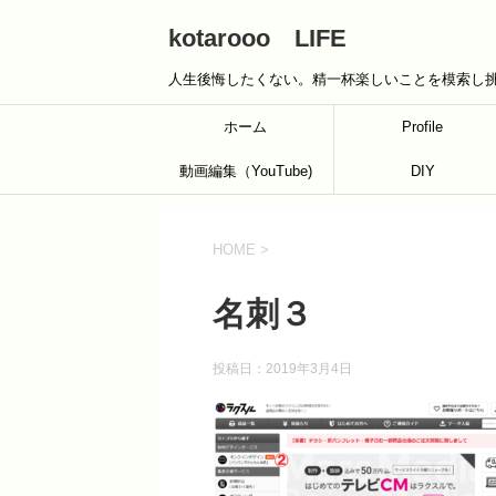
kotarooo LIFE
人生後悔したくない。精一杯楽しいことを模索し
ホーム
Profile
動画編集（YouTube)
DIY
HOME
>
名刺３
投稿日：
2019年3月4日