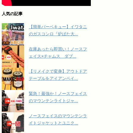
人気の記事
【簡単バーベキュー】イワタニ
のガスコンロ『炉ばた大...
在庫あったら即買い！ノースフ
ェイス×チャムス ダブ...
【リメイクで変身】アウトドア
テーブルをアイアンペイ...
緊急！最強か！ノースフェイス
のマウンテンライトジャ...
ノースフェイスのマウンテンラ
イトジャケットとユニク...