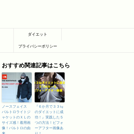
ダイエット
プライバシーポリシー
おすすめ関連記事はこちら
ノースフェイス
『６か月で３３㎏
バルトロライトジ
のダイエットに成
ャケットのＸＬの
功！』実践した５
サイズ感！着用画
つの方法！ビフォ
像！バルトロの由
ーアフター画像あ
来
り！