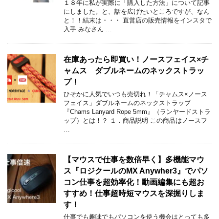
１８年に私が実際に「購入した方法」について記事
にしました。と、話を広げたいところですが、なん
と！！結末は・・・ 直営店の販売情報をインスタで
入手 みなさん …
在庫あったら即買い！ノースフェイス×チ
ャムス ダブルネームのネックストラッ
プ！
ひそかに人気でいつも売切れ！「チャムス×ノース
フェイス」ダブルネームのネックストラップ
『Chams Lanyard Rope 5mm』（ランヤードストラ
ップ）とは！？ １．商品説明 この商品はノースフ
…
【マウスで仕事を数倍早く】多機能マウ
ス『ロジクールのMX Anywher3』でパソ
コン仕事を超効率化！動画編集にも超お
すすめ！仕事超時短マウスを深掘りしま
す！
仕事でも趣味でもパソコンを使う機会はとっても多