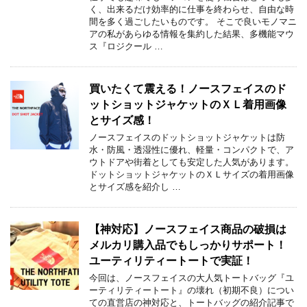
く、出来るだけ効率的に仕事を終わらせ、自由な時
間を多く過ごしたいものです。 そこで良いモノマニ
アの私があらゆる情報を集約した結果、多機能マウ
ス『ロジクール …
買いたくて震える！ノースフェイスのド
ットショットジャケットのＸＬ着用画像
とサイズ感！
ノースフェイスのドットショットジャケットは防
水・防風・透湿性に優れ、軽量・コンパクトで、ア
ウトドアや街着としても安定した人気があります。
ドットショットジャケットのＸＬサイズの着用画像
とサイズ感を紹介し …
【神対応】ノースフェイス商品の破損は
メルカリ購入品でもしっかりサポート！
ユーティリティートートで実証！
今回は、ノースフェイスの大人気トートバッグ『ユ
ーティリティートート』の壊れ（初期不良）につい
ての直営店の神対応と、トートバッグの紹介記事で