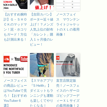
【おすすめ腕時
【吉田カバン】
ノースフェイ
計】Ｇ－ＳＨＯ
ポーター近々値
ス マウンテン
ＣＫのマッドマ
上げ！？メンズ
ライトジャケッ
ン！泥・ホコリ
人気上位の財布
トのＸＬの着用
もガード！方位
「カレント」購
画像！
も計測出来る！
入１ヶ月後のレ
ビュー！
ノースフェイス
【スマホアプリ
直営店限定販
の商品レビュー
『S Helth』】
売！ノースフェ
はYouTubeで見
ダイエットもラ
イスのヘザーロ
ろ！【おすすめ
ンニングも運動
ゴビッグフーデ
YouTuber６
も楽しくてやり
ィーＸＬサイズ
選】
たくなる！
の着用画像！２