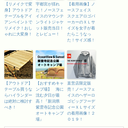
【リメイクで変
宇都宮が揺れ
【着用画像】ノ
身】アウトドア
た！ノースフェ
ースフェイス
テーブルをアイ
イスのマウンテ
スクエアロゴパ
アンペイントで
ンライトジャケ
ーカーのＸＬサ
リメイク！おし
ット販売当日！
イズを女子が着
ゃれに大変身！
とレビュー！
たらこうなっ
た！サイズ感！
【アウトドア】
【おすすめキャ
直営店限定販
テーブル買うな
ンプ場】 海に
売！ノースフェ
らハイランダー
沈む夕日が最
イスのヘザーロ
は絶対に検討す
高！『新潟県
ゴビッグフーデ
べき！
紫雲寺記念公園
ィーＸＬサイズ
オートキャンプ
の着用画像！２
場』
０１９！