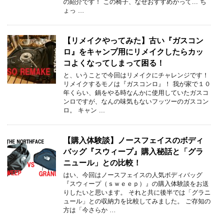
の紹介です！ この椅子、なぜおすすめかって… ち
ょっ …
【リメイクやってみた】古い『ガスコン
ロ』をキャンプ用にリメイクしたらカッ
コよくなってしまって困る！
と、いうことで今回はリメイクにチャレンジです！
リメイクするモノは『ガスコンロ』！ 我が家で１０
年くらい、鍋をやる時なんかに使用していたガスコ
ンロですが、なんの味気もないフッツーのガスコン
ロ。 キャン …
【購入体験談】ノースフェイスのボディ
バッグ『スウィープ』購入秘話と「グラ
ニュール」との比較！
はい、今回はノースフェイスの人気ボディバッグ
『スウィープ（ｓｗｅｅｐ）』の購入体験談をお送
りしたいと思います。 それと共に後半では「グラニ
ュール」との収納力を比較してみました。 ご存知の
方は「今さらか …