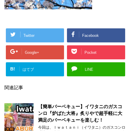
Twitter
Facebook
Google+
Pocket
B!
はてブ
LINE
関連記事
【簡単バーベキュー】イワタニのガスコ
ンロ『炉ばた大将』炙りやで超手軽に大
満足のバーベキューを楽しむ！
今回は、Ｉｗａｔａｎｉ（イワタニ）のガスコンロ