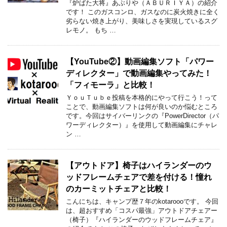
『炉ばた大将』あぶりや（ＡＢＵＲＩＹＡ）の紹介
です！ このガスコンロ、ガスなのに炭火焼きに全く
劣らない焼き上がり、美味しさを実現しているスグ
レモノ。 もち …
【YouTube②】動画編集ソフト「パワー
ディレクター」で動画編集やってみた！
「フィモーラ」と比較！
ＹｏｕＴｕｂｅ投稿を本格的にやって行こう！って
ことで、動画編集ソフトは何が良いのか悩むところ
です。今回はサイバーリンクの『PowerDirector（パ
ワーディレクター）』を使用して動画編集にチャレ
ン …
【アウトドア】椅子はハイランダーのウ
ッドフレームチェアで差を付ける！憧れ
のカーミットチェアと比較！
こんにちは、キャンプ歴７年のkotaroooです。 今回
は、超おすすめ「コスパ最強」アウトドアチェアー
（椅子）『ハイランダーのウッドフレームチェア』