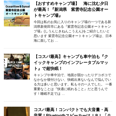
【おすすめキャンプ場】 海に沈む夕日
が最高！『新潟県 紫雲寺記念公園オー
トキャンプ場』
今回は私のお気に入りのキャンプ場の一つである新
潟県新発田市にある『紫雲寺記念公園オートキャン
プ場』(しうんじきねんこうえん)をご紹介したいと
思います 紫雲寺記念公園オートキャンプ場は、日本
海に面してお …
【コスパ最高】キャンプも車中泊も『ク
イックキャンプのインフレータブルマッ
ト』で超快眠！
キャンプや車中泊で、地面が固かったりデコボコで
なかなか寝付けない、快眠出来ないなんて悩んでい
る方は多いと思います。私もその一人でした。 一番
重要なことは『快適に眠れること』だと思うんで
す！睡眠不足では …
コスパ最高！コンパクトでも大音量・高
音質！BluetoothスピーカーはＪＢＬ「Ｇ