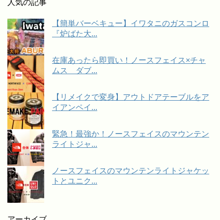
人気の記事
【簡単バーベキュー】イワタニのガスコンロ
『炉ばた大...
在庫あったら即買い！ノースフェイス×チャ
ムス ダブ...
【リメイクで変身】アウトドアテーブルをア
イアンペイ...
緊急！最強か！ノースフェイスのマウンテン
ライトジャ...
ノースフェイスのマウンテンライトジャケッ
トとユニク...
アーカイブ