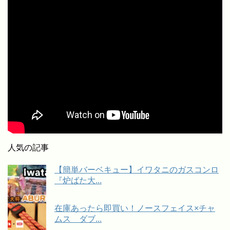
人気の記事
【簡単バーベキュー】イワタニのガスコンロ
『炉ばた大...
在庫あったら即買い！ノースフェイス×チャ
ムス ダブ...