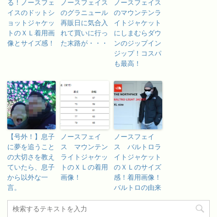
る！ノースフェ
ノースフェイス
ノースフェイス
イスのドットシ
のグラニュール
のマウンテンラ
ョットジャケッ
再販日に気合入
イトジャケット
トのＸＬ着用画
れて買いに行っ
にしまむらダウ
像とサイズ感！
た末路が・・・
ンのジップイン
ジップ！コスパ
も最高！
【号外！】息子
ノースフェイ
ノースフェイ
に夢を追うこと
ス マウンテン
ス バルトロラ
の大切さを教え
ライトジャケッ
イトジャケット
ていたら、息子
トのＸＬの着用
のＸＬのサイズ
から以外な一
画像！
感！着用画像！
言。
バルトロの由来