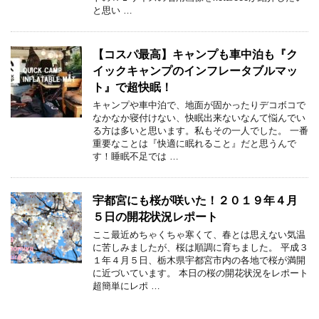
と思い …
【コスパ最高】キャンプも車中泊も『ク
イックキャンプのインフレータブルマッ
ト』で超快眠！
キャンプや車中泊で、地面が固かったりデコボコで
なかなか寝付けない、快眠出来ないなんて悩んでい
る方は多いと思います。私もその一人でした。 一番
重要なことは『快適に眠れること』だと思うんで
す！睡眠不足では …
宇都宮にも桜が咲いた！２０１９年４月
５日の開花状況レポート
ここ最近めちゃくちゃ寒くて、春とは思えない気温
に苦しみましたが、桜は順調に育ちました。 平成３
１年４月５日、栃木県宇都宮市内の各地で桜が満開
に近づいています。 本日の桜の開花状況をレポート
超簡単にレポ …