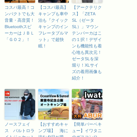
コスパ最高！コ
【コスパ最高】
【アークテリク
ンパクトでも大
キャンプも車中
ス】「ZETA
音量・高音質！
泊も『クイック
SL（ゼータ
Bluetoothスピ
キャンプのイン
SL）」マウン
ーカーはＪＢＬ
フレータブルマ
テンパーカはこ
「ＧＯ２」！
ット』で超快
の１択！デザイ
眠！
ンも機能性も着
心地も異次元！
ゼータSLを深
堀り！XLサイ
ズの着用画像も
紹介！
ノースフェイ
【おすすめキャ
【簡単バーベキ
ス バルトロラ
ンプ場】 海に
ュー】イワタニ
イトジャケット
沈む夕日が最
のガスコンロ