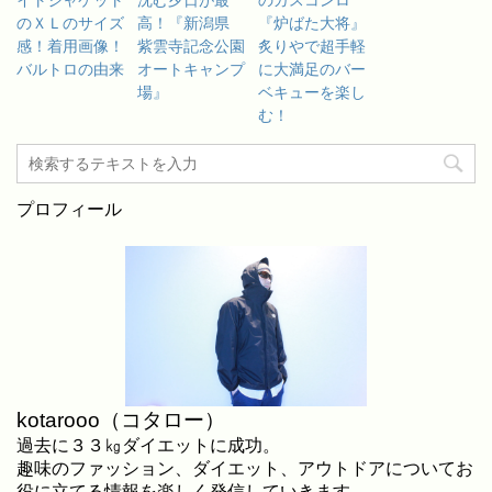
のＸＬのサイズ
高！『新潟県
『炉ばた大将』
感！着用画像！
紫雲寺記念公園
炙りやで超手軽
バルトロの由来
オートキャンプ
に大満足のバー
場』
ベキューを楽し
む！
プロフィール
kotarooo（コタロー）
過去に３３㎏ダイエットに成功。
趣味のファッション、ダイエット、アウトドアについてお
役に立てる情報を楽しく発信していきます。