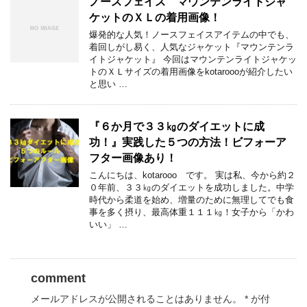
ノースフェイス マウンテンライトジャ
ケットのＸＬの着用画像！
爆発的な人気！ノースフェイスアイテムの中でも、
着回しがし易く、人気なジャケット『マウンテンラ
イトジャケット』 今回はマウンテンライトジャケッ
トのＸＬサイズの着用画像をkotaroooが紹介したい
と思い …
『６か月で３３㎏のダイエットに成
功！』実践した５つの方法！ビフォーア
フター画像あり！
こんにちは、kotarooo です。 実は私、今から約２
０年前、３３㎏のダイエットを成功しました。中学
時代から柔道を始め、増量のために無理してでも食
事を多く摂り、最高体重１１１㎏！女子から「かわ
いい」 …
comment
メールアドレスが公開されることはありません。
*
が付