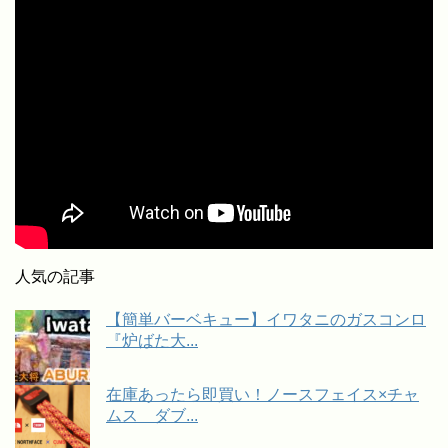
人気の記事
【簡単バーベキュー】イワタニのガスコンロ
『炉ばた大...
在庫あったら即買い！ノースフェイス×チャ
ムス ダブ...