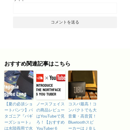
おすすめ関連記事はこちら
【夏の必須ショ
ノースフェイス
コスパ最高！コ
ートパンツ】パ
の商品レビュー
ンパクトでも大
タゴニア『バギ
はYouTubeで見
音量・高音質！
ーズショート』
ろ！【おすすめ
Bluetoothスピ
は水陸両用で水
YouTuber６
ーカーはＪＢＬ