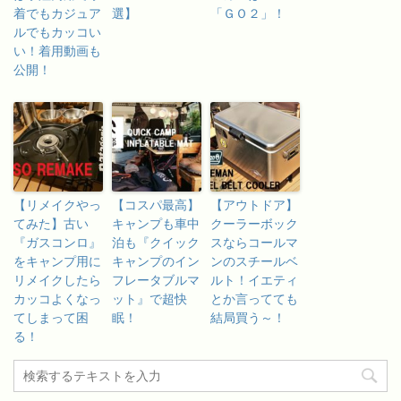
着でもカジュア
選】
「ＧＯ２」！
ルでもカッコい
い！着用動画も
公開！
【リメイクやっ
【コスパ最高】
【アウトドア】
てみた】古い
キャンプも車中
クーラーボック
『ガスコンロ』
泊も『クイック
スならコールマ
をキャンプ用に
キャンプのイン
ンのスチールベ
リメイクしたら
フレータブルマ
ルト！イエティ
カッコよくなっ
ット』で超快
とか言ってても
てしまって困
眠！
結局買う～！
る！