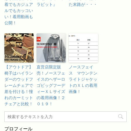
着でもカジュア
ラビット』
た末路が・・・
ルでもカッコい
い！着用動画も
公開！
【アウトドア】
直営店限定販
ノースフェイ
椅子はハイラン
売！ノースフェ
ス マウンテン
ダーのウッドフ
イスのヘザーロ
ライトジャケッ
レームチェアで
ゴビッグフーデ
トのＸＬの着用
差を付ける！憧
ィーＸＬサイズ
画像！
れのカーミット
の着用画像！２
チェアと比較！
０１９！
プロフィール