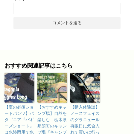
おすすめ関連記事はこちら
【夏の必須ショ
【おすすめキャ
【購入体験談】
ートパンツ】パ
ンプ場】自然を
ノースフェイス
タゴニア『バギ
楽しむ！栃木県
のグラニュール
ーズショート』
那須町のキャン
再販日に気合入
は水陸両用で水
プ場『キャンプ
れて買いに行っ