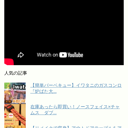
人気の記事
【簡単バーベキュー】イワタニのガスコンロ
『炉ばた大...
在庫あったら即買い！ノースフェイス×チャ
ムス ダブ...